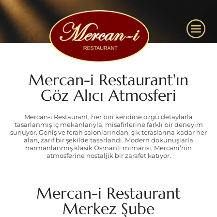
Mercan-i Restaurant'ın
Göz Alıcı Atmosferi
Mercan-i Restaurant, her biri kendine özgü detaylarla
tasarlanmış iç mekanlarıyla, misafirlerine farklı bir deneyim
sunuyor. Geniş ve ferah salonlarından, şık teraslarına kadar her
alan, zarif bir şekilde tasarlandı. Modern dokunuşlarla
harmanlanmış klasik Osmanlı mimarisi, Mercani’nin
atmosferine nostaljik bir zarafet katıyor.
Mercan-i Restaurant
Merkez Şube